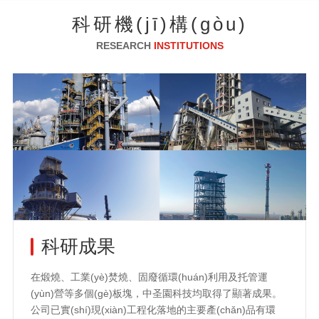
科研機(jī)構(gòu)
RESEARCH
INSTITUTIONS
科研成果
在煅燒、工業(yè)焚燒、固廢循環(huán)利用及托管運
(yùn)營等多個(gè)板塊，中圣園科技均取得了顯著成果。
公司已實(shí)現(xiàn)工程化落地的主要產(chǎn)品有環